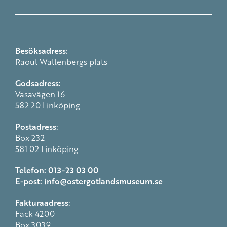
Besöksadress:
Raoul Wallenbergs plats
Godsadress:
Vasavägen 16
582 20 Linköping
Postadress:
Box 232
581 02 Linköping
Telefon:
013-23 03 00
E-post:
info@ostergotlandsmuseum.se
Fakturaadress:
Fack 4200
Box 3039