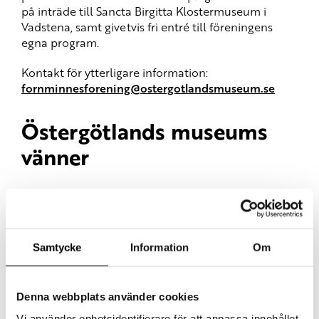
på inträde till Sancta Birgitta Klostermuseum i
Vadstena, samt givetvis fri entré till föreningens
egna program.
Kontakt för ytterligare information:
fornminnesforening@ostergotlandsmuseum.se
Östergötlands museums
vänner
Östergötlands museums vänner
bildades 1949 och
har idag cirka 150 medlemmar. Föreningens främsta
mål är att stödja Östergötlands museum genom
förvärv av konst och kulturhistoriska föremål. Som
Samtycke
Information
Om
medlem får du information om Östergötlands
museums program och kan delta i föreläsningar
och visningar som vi anordnar.
Denna webbplats använder cookies
Vi använder enhetsidentifierare för att anpassa innehållet