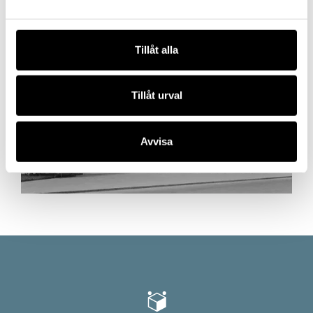
vannerna@ostergotlandsmuseum.se
eller 0734
078889.
Tillåt alla
Tillåt urval
Avvisa