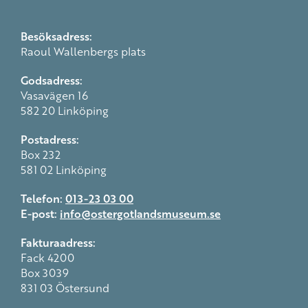
Besöksadress:
Raoul Wallenbergs plats
Godsadress:
Vasavägen 16
582 20 Linköping
Postadress:
Box 232
581 02 Linköping
Telefon:
013-23 03 00
E-post:
info@ostergotlandsmuseum.se
Fakturaadress:
Fack 4200
Box 3039
831 03 Östersund