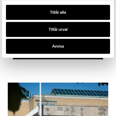
Tips! Upptäck
Vägen hit
med vår
audioguide
som
Tillåt alla
sällskap. Här får du veta mer om höjdpunkter bland
de historiska föremålen, helt i din egen takt. Ta
gärna med egna hörlurar.
Tillåt urval
Avvisa