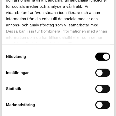
för sociala medier och analysera vår trafik. Vi
vidarebefordrar även sådana identifierare och annan
information från din enhet till de sociala medier och
annons- och analysföretag som vi samarbetar med.
Dessa kan i sin tur kombinera informationen med annan
information som du har tillhandahållit eller som de har
samlat in när du har använt deras tjänster.
Elva rum
Samtyckesval
Nödvändig
Vägen hit
består av elva rum. Varje rum
representerar en historisk epok och har en egen
Inställningar
design som skapats för att spegla just den tiden.
Ett stort antal av föremålen har inte visats tidigare
Statistik
och delar är inlån från Historiska museet.
Ett av inlånen är den så kallade "scramasaxen från
Marknadsföring
Skälstad", som hittades på en åker vid norra
infarten till Norrköping.