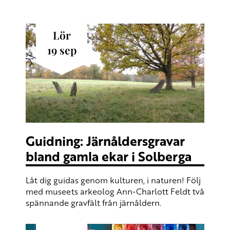
lör
19
sep
Guidning: Järnåldersgravar
bland gamla ekar i Solberga
Låt dig guidas genom kulturen, i naturen! Följ
med museets arkeolog Ann-Charlott Feldt två
spännande gravfält från järnåldern.