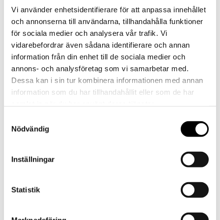
Kom och skapa tillsammans i Ateljé Rut! Drop
Vi använder enhetsidentifierare för att anpassa innehållet
in kl. 13.00-15.00 varje fredag.
och annonserna till användarna, tillhandahålla funktioner
för sociala medier och analysera vår trafik. Vi
vidarebefordrar även sådana identifierare och annan
information från din enhet till de sociala medier och
lör
annons- och analysföretag som vi samarbetar med.
Dessa kan i sin tur kombinera informationen med annan
5
sep
information som du har tillhandahållit eller som de har
samlat in när du har använt deras tjänster.
Samtyckesval
Nödvändig
Inställningar
Smedstorpsdagen
Statistik
Östergötlands museum öppnar dörrarna till
kulturreservatet Smedstorps dubbelgård i
Marknadsföring