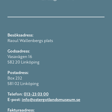
Besöksadress:
Raoul Wallenbergs plats
Godsadress:
Vasavägen 16
582 20 Linköping
Postadress:
Box 232
581 02 Linköping
Telefon:
013-23 03 00
E-post:
info@ostergotlandsmuseum.se
Fakturaadress: