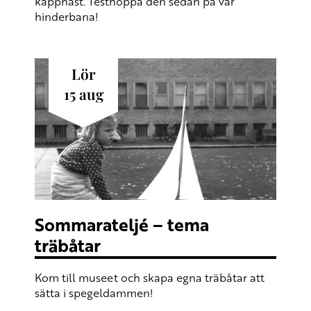
käpphäst. Testhoppa den sedan på vår
hinderbana!
lör
15
aug
Sommarateljé – tema
träbåtar
Kom till museet och skapa egna träbåtar att
sätta i spegeldammen!