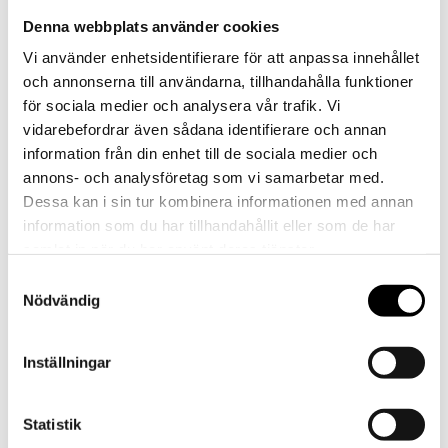
slotts textila samlingar. Genom aktiva och
Denna webbplats använder cookies
preventiva åtgärder säkerställs att slottets
textilföremål kan fortsätta att visas för besökare,
Vi använder enhetsidentifierare för att anpassa innehållet
samtidigt som de kan bevaras för framtida
och annonserna till användarna, tillhandahålla funktioner
generationer. Vi använder skonsamma och
för sociala medier och analysera vår trafik. Vi
välbeprövade metoder och material för att rengöra
vidarebefordrar även sådana identifierare och annan
och förstärka, alltid med respekt för föremålens
information från din enhet till de sociala medier och
historia och kulturhistoriska värde.
annons- och analysföretag som vi samarbetar med.
Dessa kan i sin tur kombinera informationen med annan
Östergötlands museum kan också bistå kyrkor,
privatpersoner, hembygdsföreningar med mera när
information som du har tillhandahållit eller som de har
det gäller hjälp med inventering,
samlat in när du har använt deras tjänster.
tillståndsbedömning, förvaringslösningar,
Samtyckesval
montering och utställning av textilier. Välkommen
Nödvändig
att kontakta oss!
Inställningar
Statistik