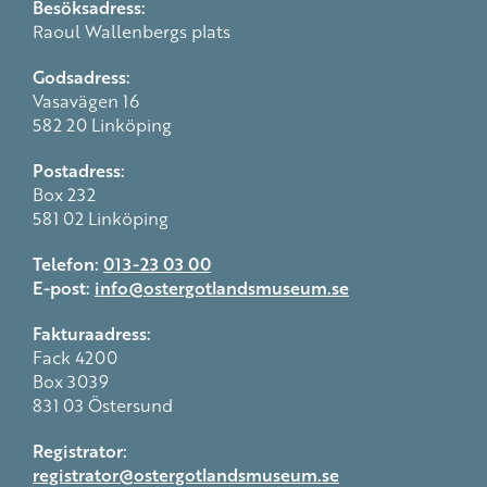
Besöksadress:
Raoul Wallenbergs plats
Godsadress:
Vasavägen 16
582 20 Linköping
Postadress:
Box 232
581 02 Linköping
Telefon:
013-23 03 00
E-post:
info@ostergotlandsmuseum.se
Fakturaadress:
Fack 4200
Box 3039
831 03 Östersund
Registrator:
registrator@ostergotlandsmuseum.se