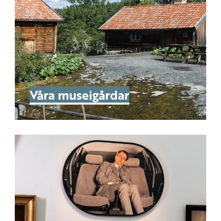
Våra museigårdar