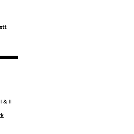
ett
 & II
rk