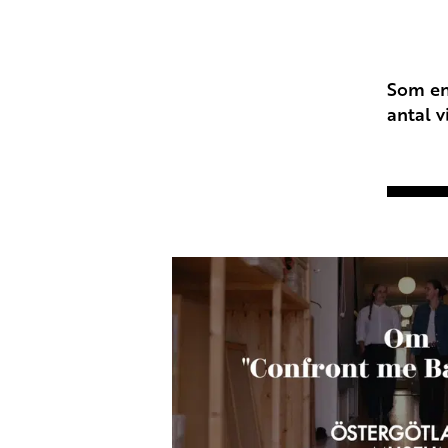
Som en 
antal v