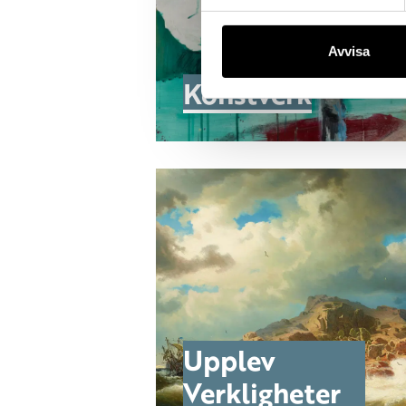
Avvisa
Konstverk
Upplev
Verkligheter