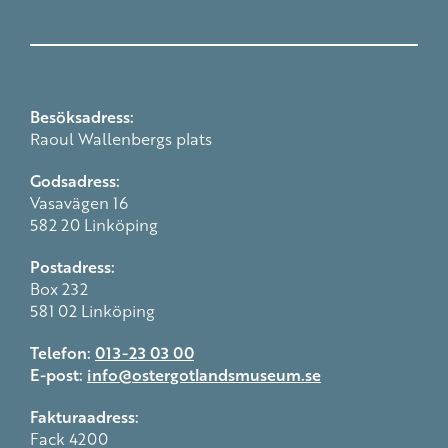
Besöksadress:
Raoul Wallenbergs plats
Godsadress:
Vasavägen 16
582 20 Linköping
Postadress:
Box 232
581 02 Linköping
Telefon:
013-23 03 00
E-post:
info@ostergotlandsmuseum.se
Fakturaadress:
Fack 4200