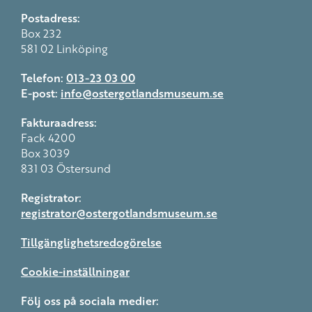
Postadress:
Box 232
581 02 Linköping
Telefon:
013-23 03 00
E-post:
info@ostergotlandsmuseum.se
Fakturaadress:
Fack 4200
Box 3039
831 03 Östersund
Registrator:
registrator@ostergotlandsmuseum.se
Tillgänglighetsredogörelse
Cookie-inställningar
Följ oss på sociala medier: