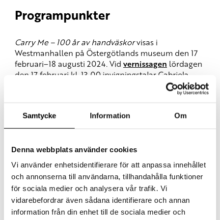
Programpunkter
Carry Me – 100 år av handväskor
visas i
Westmanhallen på Östergötlands museum den 17
februari–18 augusti 2024. Vid
vernissagen
lördagen
den 17 februari kl. 13.00 invigningstalar Gabriela
Huk från Östergötlands museum tillsammans med
modeexperten Lotta Ahlvar och väskdesignern
Susan Szatmáry. Vernissagen följs av ett
Samtycke
Information
Om
fördjupande samtal
mellan Susan Szatmáry och
designikonen Marina Kereklidou i Wallenbergsalen.
Under våren arrangerar museet flera
Denna webbplats använder cookies
programpunkter kopplade till
Carry Me
, så som en
Vi använder enhetsidentifierare för att anpassa innehållet
föreläsning
med historikern och författaren Karin
och annonserna till användarna, tillhandahålla funktioner
Carlsson om kvinnors historia genom föremål, en
för sociala medier och analysera vår trafik. Vi
väskbytardag, visningar och workshops.
vidarebefordrar även sådana identifierare och annan
information från din enhet till de sociala medier och
Publicerad: 230118