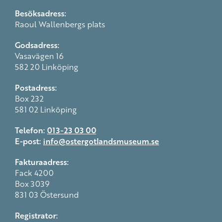
Besöksadress:
Raoul Wallenbergs plats
Godsadress:
Vasavägen 16
582 20 Linköping
Postadress:
Box 232
581 02 Linköping
Telefon:
013-23 03 00
E-post:
info@ostergotlandsmuseum.se
Fakturaadress:
Fack 4200
Box 3039
831 03 Östersund
Registrator: