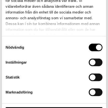
”Fantasyäventyr med extra allt” – Joanna Persman,
för sociala medier och analysera vår trafik. Vi
SvD
vidarebefordrar även sådana identifierare och annan
information från din enhet till de sociala medier och
”Skulpturerna av de här urtidsvarelserna är en
annons- och analysföretag som vi samarbetar med.
upplevelse” – Cecilia Blomberg, SR
Dessa kan i sin tur kombinera informationen med annan
information som du har tillhandahållit eller som de har
”Sommarens mest egenartade utställning, en
samlat in när du har använt deras tjänster.
suggestion.” – Magnus Florin, Expressen
Samtyckesval
Nödvändig
Inställningar
Statistik
Marknadsföring