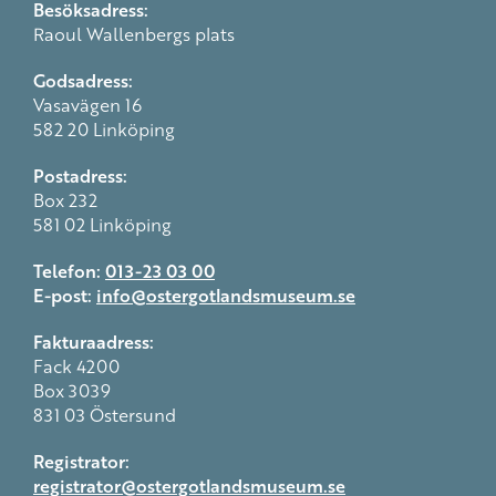
Besöksadress:
Raoul Wallenbergs plats
Godsadress:
Vasavägen 16
582 20 Linköping
Postadress:
Box 232
581 02 Linköping
Telefon:
013-23 03 00
E-post:
info@ostergotlandsmuseum.se
Fakturaadress:
Fack 4200
Box 3039
831 03 Östersund
Registrator:
registrator@ostergotlandsmuseum.se