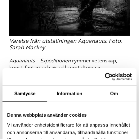
Varelse från utställningen Aquanauts. Foto:
Sarah Mackey
Aquanauts
– Expeditionen
rymmer vetenskap,
konst, fantasi och visuella gestaltningar.
Utställningen har tidigare visats på Verket/Avesta
Art, Kulturhuset Stadsteatern i Stockholm och
Dunkers kulturhus i Helsingborg.
Samtycke
Information
Om
Pressröster
Denna webbplats använder cookies
”En suggestiv totalinstallation, genomförd in i
Vi använder enhetsidentifierare för att anpassa innehållet
minsta detalj.” – Birgitta Rubin, DN
och annonserna till användarna, tillhandahålla funktioner