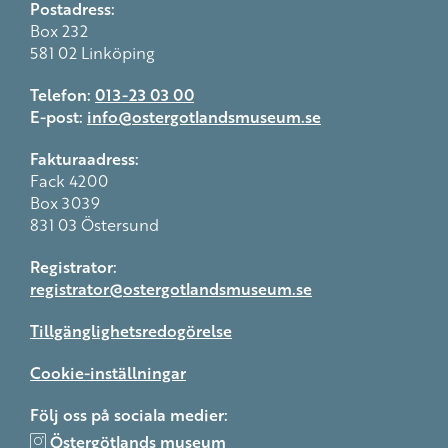
Postadress:
Box 232
581 02 Linköping
Telefon:
013-23 03 00
E-post:
info@ostergotlandsmuseum.se
Fakturaadress:
Fack 4200
Box 3039
831 03 Östersund
Registrator:
registrator@ostergotlandsmuseum.se
Tillgänglighetsredogörelse
Cookie-inställningar
Följ oss på sociala medier:
Östergötlands museum