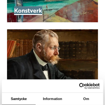
Konstverk
Samtycke
Information
Om
Ämnen