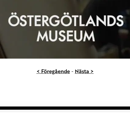
< Föregående
-
Nästa >