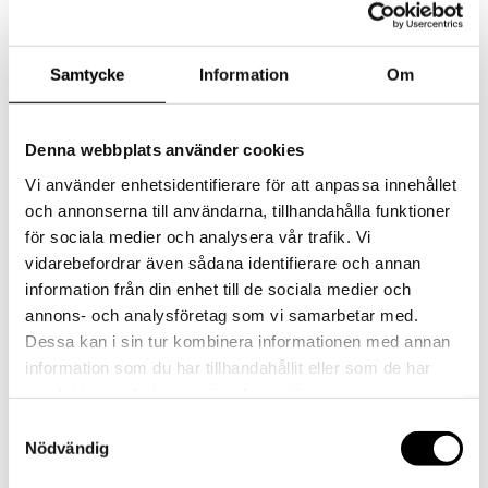
Samtycke
Information
Om
Denna webbplats använder cookies
Vi använder enhetsidentifierare för att anpassa innehållet
och annonserna till användarna, tillhandahålla funktioner
för sociala medier och analysera vår trafik. Vi
vidarebefordrar även sådana identifierare och annan
information från din enhet till de sociala medier och
annons- och analysföretag som vi samarbetar med.
Arkitekturbundet måleri
Dessa kan i sin tur kombinera informationen med annan
information som du har tillhandahållit eller som de har
samlat in när du har använt deras tjänster.
Vi arbetar med målade interiörer och
kyrkorestaureringar. För att underhålla och vårda
Samtyckesval
äldre byggnader krävs ett varsamt tillvägagångssätt
Nödvändig
så att de kulturhistoriska kvaliteterna inte går