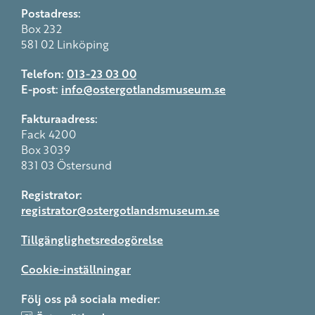
Postadress:
Box 232
581 02 Linköping
Telefon:
013-23 03 00
E-post:
info@ostergotlandsmuseum.se
Fakturaadress:
Fack 4200
Box 3039
831 03 Östersund
Registrator:
registrator@ostergotlandsmuseum.se
Tillgänglighetsredogörelse
Cookie-inställningar
Följ oss på sociala medier: