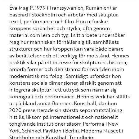
Éva Mag (f. 1979 i Transsylvanien, Rumänien) är
baserad i Stockholm och arbetar med skulptur,
textil, performance och film. Hon utforskar
kroppens sårbarhet och styrka, ofta genom
material som lera och tyg. I sitt arbete undersöker
Mag hur människan förhåller sig till samhällets
strukturer och hur kroppen kan vara både bärare
av berättelser och ett verktyg för motstånd. Hennes
praktik vilar på ett intresse för skulpturens historia,
amorfa former och den strama formvärlden inom
modernistisk morfologi. Samtidigt utforskar hon
konstens sociala dimensioner, särskilt genom att
integrera skulptur i ett uttryck som närmar sig
koreografi och performance. Hennes verk har ställts
ut på bland annat Bonniers Konsthall, där hon
2020 presenterade sin största separatutställning
hittills, liksom på internationellt och nationellt
tongivande institutioner såsom Performa i New
York, Schinkel Pavillon i Berlin, Moderna Museet i
Stockholm och Kunsthall Trondheim.