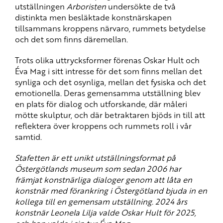
utställningen
Arboristen
undersökte de två
distinkta men besläktade konstnärskapen
tillsammans kroppens närvaro, rummets betydelse
och det som finns däremellan.
Trots olika uttrycksformer förenas Oskar Hult och
Éva Mag i sitt intresse för det som finns mellan det
synliga och det osynliga, mellan det fysiska och det
emotionella. Deras gemensamma utställning blev
en plats för dialog och utforskande, där måleri
mötte skulptur, och där betraktaren bjöds in till att
reflektera över kroppens och rummets roll i vår
samtid.
Stafetten är ett unikt utställningsformat på
Östergötlands museum som sedan 2006 har
främjat konstnärliga dialoger genom att låta en
konstnär med förankring i Östergötland bjuda in en
kollega till en gemensam utställning. 2024 års
konstnär Leonela Lilja valde Oskar Hult för 2025,