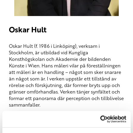
Oskar Hult
Oskar Hult (f. 1986 i Linköping), verksam i
Stockholm, är utbildad vid Kungliga
Konsthögskolan och Akademie der bildenden
Künste i Wien. Hans måleri vilar på föreställningen
att måleri är en handling – något som sker snarare
än något som är. I verken uppstår ett tillstånd av
rörelse och förskjutning, där former bryts upp och
gränser omförhandlas. Verken tänjer synfältet och
formar ett panorama där perception och tillblivelse
sammanfaller.
Oskar Hults måleri är inte känslomättat i
traditionell mening – här finns varken romantik
eller melankoli – utan en slags rationell osäkerhet.