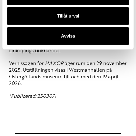
skolprogram.
Tillåt urval
Inom kort släpps Cecilia Düringer och Pompe
Hedengrens bok kopplad till utställningen;
Häxor –
När Satans raseri svepte över Sverige
. I samband
Avvisa
med boklanseringen kommer duon till Linköping
redan den 3 april, för ett författarsamtal på
Linköpings bokhandel.
Vernissagen för
HÄXOR
äger rum den 29 november
2025. Utställningen visas i Westmanhallen på
Östergötlands museum till och med den 19 april
2026.
(
Publicerad: 250307)