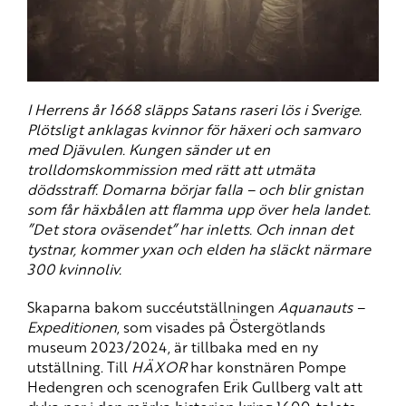
I Herrens år 1668 släpps Satans raseri lös i Sverige.
Plötsligt anklagas kvinnor för häxeri och samvaro
med Djävulen. Kungen sänder ut en
trolldomskommission med rätt att utmäta
dödsstraff. Domarna börjar falla – och blir gnistan
som får häxbålen att flamma upp över hela landet.
”Det stora oväsendet” har inletts. Och innan det
tystnar, kommer yxan och elden ha släckt närmare
300 kvinnoliv.
Skaparna bakom succéutställningen
Aquanauts –
Expeditionen
, som visades på Östergötlands
museum 2023/2024, är tillbaka med en ny
utställning. Till
HÄXOR
har konstnären Pompe
Hedengren och scenografen Erik Gullberg valt att