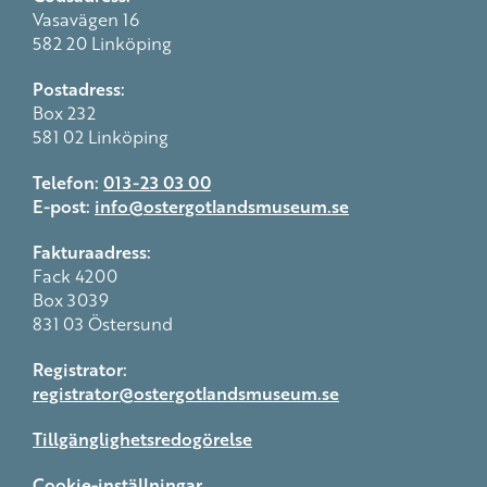
Vasavägen 16
582 20 Linköping
Postadress:
Box 232
581 02 Linköping
Telefon:
013-23 03 00
E-post:
info@ostergotlandsmuseum.se
Fakturaadress:
Fack 4200
Box 3039
831 03 Östersund
Registrator:
registrator@ostergotlandsmuseum.se
Tillgänglighetsredogörelse
Cookie-inställningar