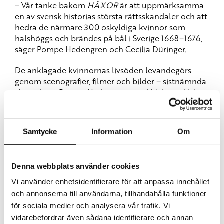
– Vår tanke bakom
HÄXOR
är att uppmärksamma
en av svensk historias största rättsskandaler och att
hedra de närmare 300 oskyldiga kvinnor som
halshöggs och brändes på bål i Sverige 1668–1676,
säger Pompe Hedengren och Cecilia Düringer.
De anklagade kvinnornas livsöden levandegörs
genom scenografier, filmer och bilder – sistnämnda
skapade av Pompe Hedengren med hjälp av AI. I
utställningen gestaltas även myter och fantasier
om häxor, trolldom och Blåkulla.
Samtycke
Information
Om
HÄXOR
visas just nu på Historiska museet i
Stockholm, och hade dessförinnan sin premiär på
Kalmar slott.
Denna webbplats använder cookies
Vi använder enhetsidentifierare för att anpassa innehållet
och annonserna till användarna, tillhandahålla funktioner
för sociala medier och analysera vår trafik. Vi
vidarebefordrar även sådana identifierare och annan