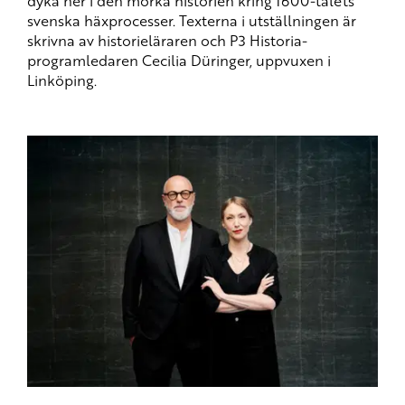
dyka ner i den mörka historien kring 1600-talets
svenska häxprocesser. Texterna i utställningen är
skrivna av historieläraren och P3 Historia-
programledaren Cecilia Düringer, uppvuxen i
Linköping.