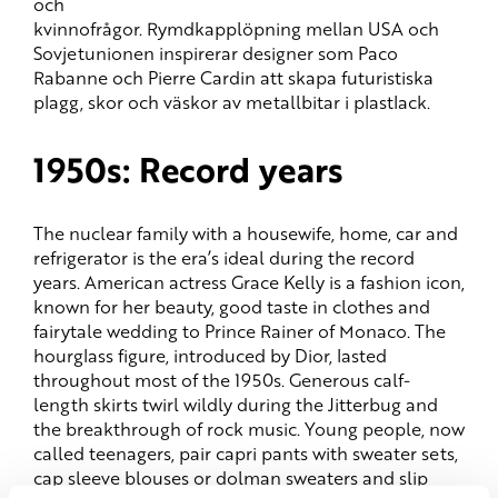
och
kvinnofrågor. Rymdkapplöpning mellan USA och
Sovjetunionen inspirerar designer som Paco
Rabanne och Pierre Cardin att skapa futuristiska
plagg, skor och väskor av metallbitar i plastlack.
1950s: Record years
The nuclear family with a housewife, home, car and
refrigerator is the era’s ideal during the record
years. American actress Grace Kelly is a fashion icon,
known for her beauty, good taste in clothes and
fairytale wedding to Prince Rainer of Monaco. The
hourglass figure, introduced by Dior, lasted
throughout most of the 1950s. Generous calf-
length skirts twirl wildly during the Jitterbug and
the breakthrough of rock music. Young people, now
called teenagers, pair capri pants with sweater sets,
cap sleeve blouses or dolman sweaters and slip