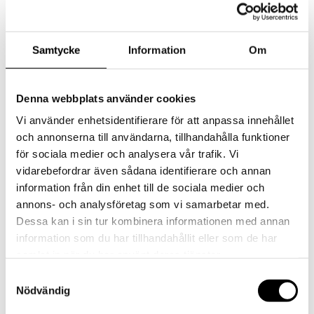
their feet into a pair of ballerina shoes like style
icon Audrey Hepburn. James Dean and Marlon
Brando are male role models at a time when
fashion becomes a way to convey identity and
Samtycke
Information
Om
group affiliation.
Shoes, gloves, hats and handbags featuring a sturdy
Denna webbplats använder cookies
handle to match the outfit are must-haves for any
Vi använder enhetsidentifierare för att anpassa innehållet
well-dressed. Eyeliner and a short pearl necklace
och annonserna till användarna, tillhandahålla funktioner
are musts. The briefcase becomes the man’s faithful
för sociala medier och analysera vår trafik. Vi
companion, for many decades to come. Sweden has
its own teenage idols in Gunilla Pontén and Kerstin
vidarebefordrar även sådana identifierare och annan
Lokrantz.
information från din enhet till de sociala medier och
annons- och analysföretag som vi samarbetar med.
Dessa kan i sin tur kombinera informationen med annan
information som du har tillhandahållit eller som de har
1960s: Swinging Sixties
samlat in när du har använt deras tjänster.
Samtyckesval
Patterned clothing comes from London and the
Nödvändig
boutiques around Carnaby Street. Fast and cheap