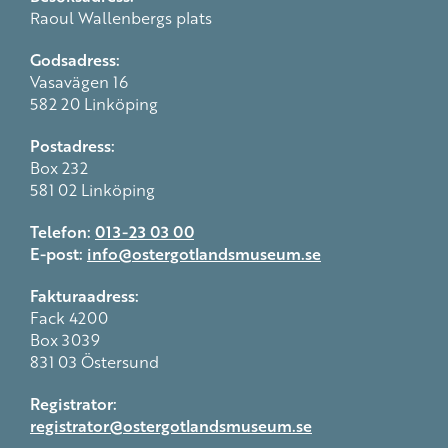
Raoul Wallenbergs plats
Godsadress:
Vasavägen 16
582 20 Linköping
Postadress:
Box 232
581 02 Linköping
Telefon:
013-23 03 00
E-post:
info@ostergotlandsmuseum.se
Fakturaadress:
Fack 4200
Box 3039
831 03 Östersund
Registrator:
registrator@ostergotlandsmuseum.se