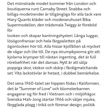
Det mönstrade modet kommer från London och
boutiquerna runt Carnaby Street. Snabba och
billiga modetrender är tillgängliga för alla tack vare
Mary Quants kläder och modevaruhuset Biba.
Supermodellen, den trådsmala Twiggy är förebild
för
looken och skapar bantningshysteri. Långa luggar,
lösögonfransar och hela färgpaletten på
ögonlocken hör till. Alla hissar kjolfållen så mycket
de vågar och lite till. De nya strumpbyxorna gör att
kjolarna krymper till nästan ingenting, det är full
rörelsefrihet när det dansas. Nytt är att sälja
poppiga skor, väskor och skärp i färdigmatchande
set. Vita lackstövlar är hetast, i dubbel bemärkelse.
Det sena 1960-talet ser hippien födas i Kalifornien,
det är ”Summer of Love” och blomsterbarnen
engagerar sig för fred i Vietnam och i miljöfrågor.
Svenska Mah-Jong startar 1966 och säljer mjuka,
färgglada plagg i trikå och förenar design, politik