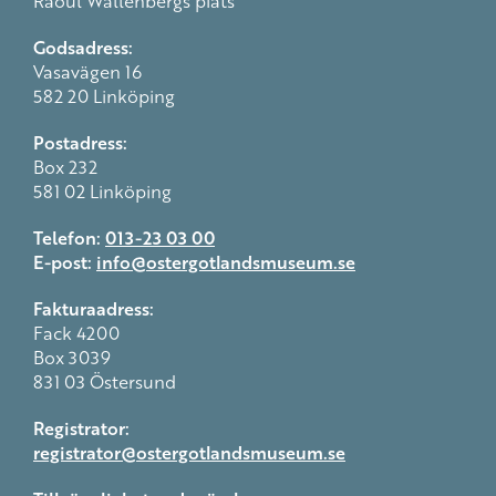
Raoul Wallenbergs plats
Godsadress:
Vasavägen 16
582 20 Linköping
Postadress:
Box 232
581 02 Linköping
Telefon:
013-23 03 00
E-post:
info@ostergotlandsmuseum.se
Fakturaadress:
Fack 4200
Box 3039
831 03 Östersund
Registrator:
registrator@ostergotlandsmuseum.se